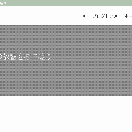
心理学
ブログトップ
ホ
の叡智を身に纏う