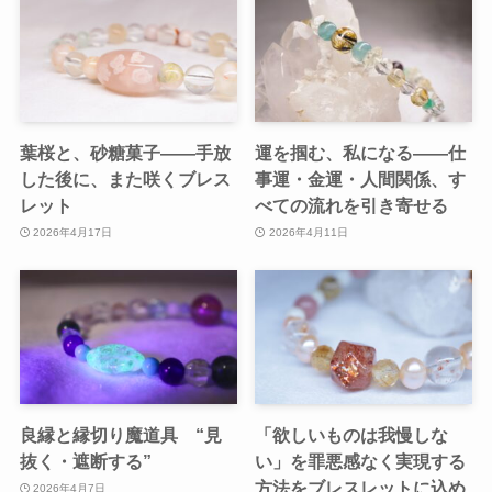
葉桜と、砂糖菓子——手放
運を掴む、私になる——仕
した後に、また咲くブレス
事運・金運・人間関係、す
レット
べての流れを引き寄せる
2026年4月17日
2026年4月11日
良縁と縁切り魔道具 “見
「欲しいものは我慢しな
抜く・遮断する”
い」を罪悪感なく実現する
方法をブレスレットに込め
2026年4月7日