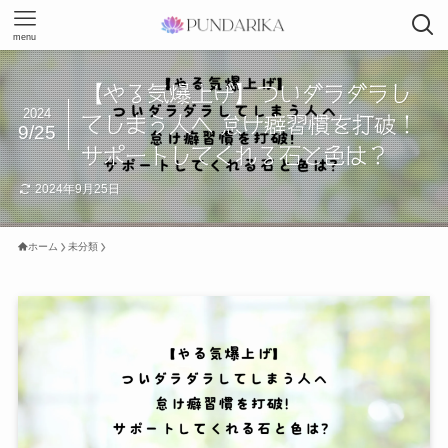
menu
【やる気爆上げ】ついダラダラし
2024
てしまう人へ 怠け癖習慣を打破！
9/25
サポートしてくれる石と色は？
2024年9月25日
ホーム
未分類